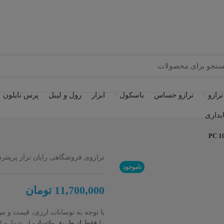
ترازو
ترازو حساس
باسکول
ابزار
رول و لیبل
پرس نایلون
بداری
ترازوی فروشگاهی رایان تراز پرینتردار 100 wifi
ناموجود
11,700,000
تومان
با توجه به نوسانات ارزی، قیمت و 
را
فقط از طریق واتساپ
از شماره 09102061194 استعلام بفرمایید