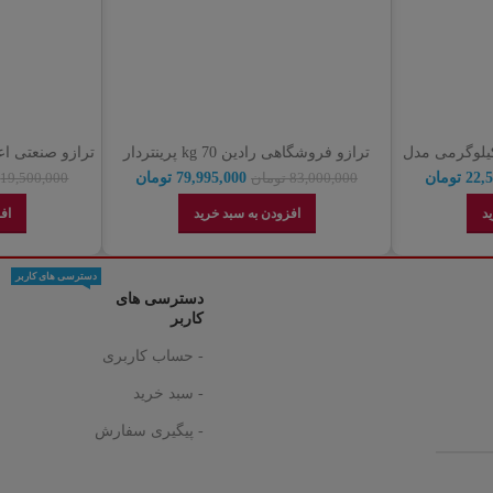
و فروشگاهی محک 30 کیلوگرمی مدل
ترازو فروشگاهی رادین 70 kg پرینتردار
8800 WIFI (گارانتی اصالت کالا)
نماین
22,
تومان
79,995,000
تومان
83,000,000
تومان
19,500,000
د
افزودن به سبد خرید
اف
دسترسی های کاربر
دسترسی های
کاربر
- حساب کاربری
- سبد خرید
- پیگیری سفارش