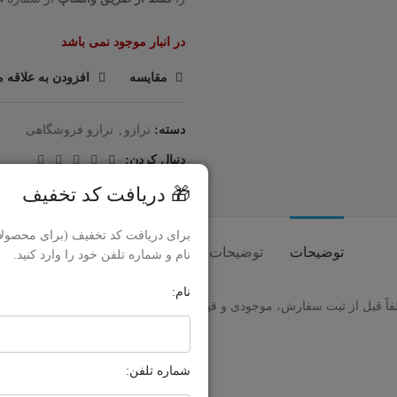
در انبار موجود نمی باشد
مقایسه
افزودن به علاقه م
دسته:
ترازو
,
ترازو فروشگاهی
دنبال کردن:
🎁 دریافت کد تخفیف
برای دریافت کد تخفیف (برای محصولا
توضیحات
توضیحات تکمیلی
حمل و نقل کالا
نام و شماره تلفن خود را وارد کنید.
نام:
لطفاً قبل از ثبت سفارش، موجودی و قیمت را فقط از طریق پیام از شماره
1194
شماره تلفن: