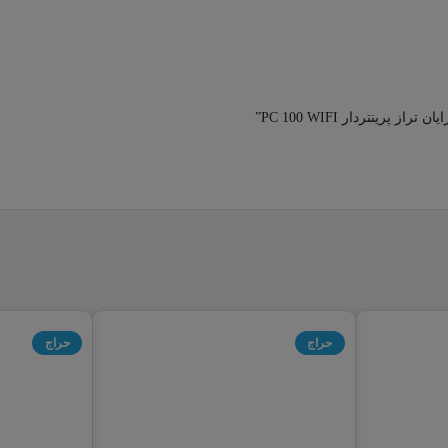
ینتردار PC 100 WIFI”
حراج
حراج