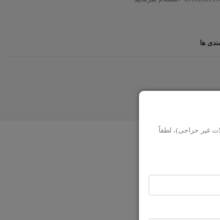
ندی ها
ت غیر حراجی)، لطفاً
0910206
استعلام بفرمایید.