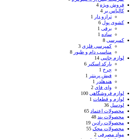
فروش ویژه
4
کالباس بر
4
ترازو دار
1
کشوی پول
6
برقی
1
ساده
1
کمپرسی
8
کمپرسی فلزی
3
مناسب دام و طیور
8
لوازم جانبی
14
بارکد اسکنر
6
چرخ
1
فیش پرینتر
1
هندهلدر
1
وای فای
2
لوازم فروشگاهی
100
لوازم و قطعات
1
لودسل
36
محصولات اعتماد
65
محصولات پند
48
محصولات رادین
19
محصولات محک
55
مواد مصرفی
2