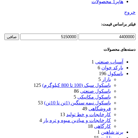
هاپر
1 محصولات
خروج
فیلتر براساس قیمت:
صافی
دسته‌های محصولات
آسیاب صنعتی
1
بارکد خوان
6
باسکول
196
بازار
5
باسکول سبک (100 تا 800 کیلوگرم)
125
باسکول صنعتی
86
باسکول مکانیکی
5
باسکول نیمه سنگین (1تن تا 10تن)
53
فروشگاهی
49
کارخانجات و خط تولید
13
کارخانجات و میادین میوه و تره بار
4
کارگاهی
18
برند شاهین
1
پرس نایلون
55