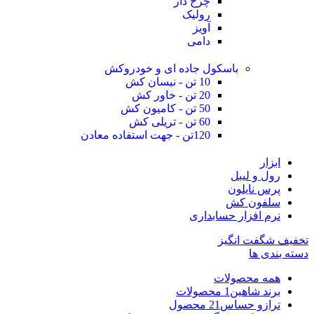
چرخ دار
رولیک
آویز
دامی
باسکول جاده ای و خودروکش
10 تن - نیسان کش
20 تن - خاور کش
50 تن - کامیون کش
60 تن - تریلی کش
120تن - جهت استفاده معادن
ابزار
رول و لیبل
پرس نایلون
سلفون کش
نرم افزار حسابداری
تخفیف شگفت انگیز
دسته بندی ها
همه
محصولات
برند شاهین
1 محصولات
ترازو حساس
21 محصول