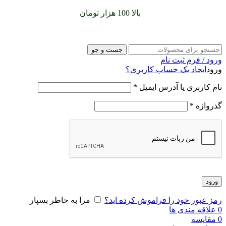
سفارشات خود را برای
بالا 100 هزار تومان
را با پیک رایگان تجربه
کنید
جست و جو
ورود / فرم ثبت نام
ورود
ایجاد یک حساب کاربری؟
نام کاربری یا آدرس ایمیل
*
گذرواژه
*
ورود
رمز عبور خود را فراموش کرده اید؟
مرا به خاطر بسپار
0
علاقه مندی ها
0
مقایسه