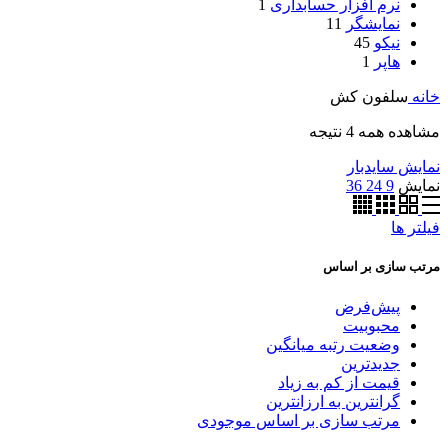
نرم افزار حسابداری
1
نمایشگر
11
نیکو
45
هاپر
1
خانه
سلفون کش
مشاهده همه 4 نتیجه
نمایش سایدبار
نمایش
9
24
36
فیلتر ها
مرتب سازی بر اساس
پیش‌فرض
محبوبیت
وضعیت رتبه میانگین
جدیدترین
قیمت از کم به زیاد
گرانترین به ارزانترین
مرتب سازی بر اساس موجودی