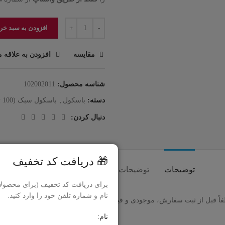
افزودن به سبد خر
مقایسه
افزودن به علاقه م
شناسه محصول:
102002011
دسته:
باسکول
,
باسکول سبک (100 تا 800 کیلوگرم)
دنبال کردن:
🎁 دریافت کد تخفیف
توضیحات
توضیحات تکمیلی
حمل و نقل کالا
برای دریافت کد تخفیف (برای محصولا
نام و شماره تلفن خود را وارد کنید.
لطفاً قبل از ثبت سفارش، موجودی و قیمت را فقط از طریق پیام از شماره
1194
نام: