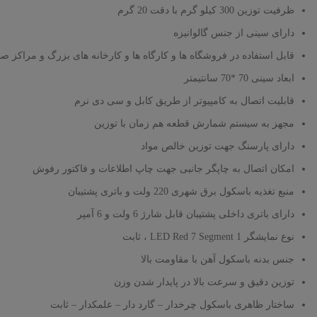
ظرفیت توزین 300 کیلو گرم با دقت 20 گرم
دارای سینی از جنس گالوانیزه
قابل استفاده در فروشگاه ها و کارگاه ها و کارخانه های بزرگ و مراکز ص
ابعاد سینی 70 *70 سانتیمتر
قابلیت اتصال به کامپیوتر از طریق کابل و سی دی نرم
مجهز به سیستم شمارش قطعه هم زمان با توزین
دارای پارسنگ جهت توزین خالص مواد
امکان اتصال به چاپگر جانبی جهت چاپ اطلاعات و فاکتور رفوش
منبع تغذیه باسکول برق شهری 220 ولت و باتری پشتیبان
دارای باتری داخلی پشتیبان قابل شارژ 6 ولت و 6 آمپر
نوع نمایشگر LED Red 7 Segment 1 ، ثابت
جنس بدنه باسکول آهن با مقاومت بالا
توزین دقیق و سرعت بالا در پایدار شدن وزن
ساختار ظاهری باسکول چرخدار – گارد دار – علمکدار – ثابت