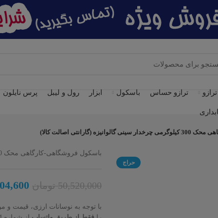
ترازو
ترازو حساس
باسکول
ابزار
رول و لیبل
پرس نایلون
بداری
یزه (گارانتی اصالت کالا)
باسکول فروشگاهی-کارگاهی محک 300 کیلوگرمی چرخدار سینی گالوانیزه (گارانتی اصالت کالا)
حراج
04,600
50,520,000
تومان
با توجه به نوسانات ارزی، قیمت و 
را
فقط از طریق واتساپ
از شماره 09102061194 استعلام بفرمایید