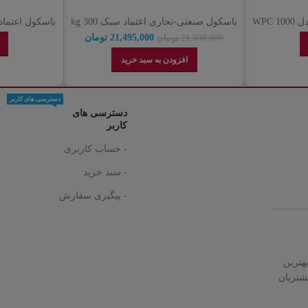
باسکول لاشه کش اعتماد مدل WPC 1000
باسکول صنعتی-تجاری اعتماد سبک 300 kg
مدل 3000s | نمایندگی رسمی اعتماد
21,495,000
تومان
21,500,000
تومان
افزودن به سبد خرید
دسترسی های کاربر
دسترسی های
کاربر
- حساب کاربری
- سبد خرید
- پیگیری سفارش
هترین
شتریان