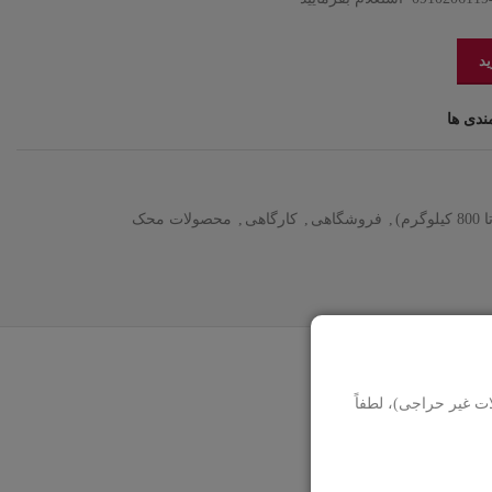
ید
ندی ها
,
فروشگاهی
,
کارگاهی
,
محصولات محک
ت غیر حراجی)، لطفاً
0910206
استعلام بفرمایید.