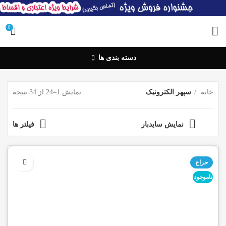
0
دسته بندی ها
خانه
سپهر الکترونیک
نمایش 1–24 از 34 نتیجه
نمایش سایدبار
فیلتر ها
حراج
ناموجود