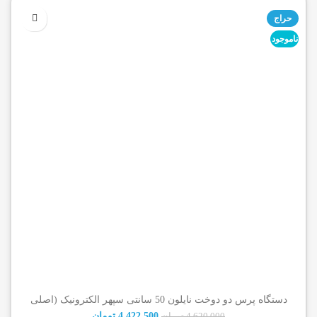
حراج
ناموجود
دستگاه پرس دو دوخت نایلون 50 سانتی سپهر الکترونیک (اصلی
شرکتی)
4,422,500
تومان
4,620,000
تومان