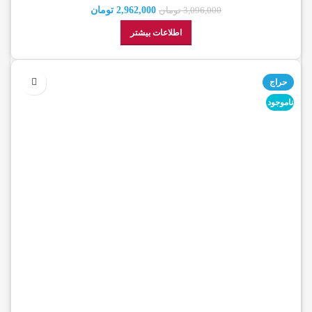
2,962,000
تومان
3,096,000
تومان
اطلاعات بیشتر
حراج
ناموجود