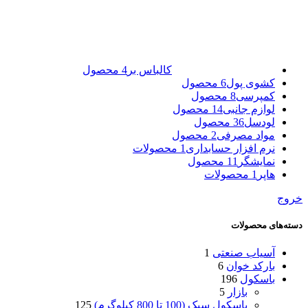
کالباس بر
4 محصول
کشوی پول
6 محصول
کمپرسی
8 محصول
لوازم جانبی
14 محصول
لودسل
36 محصول
مواد مصرفی
2 محصول
نرم افزار حسابداری
1 محصولات
نمایشگر
11 محصول
هاپر
1 محصولات
خروج
دسته‌های محصولات
آسیاب صنعتی
1
بارکد خوان
6
باسکول
196
بازار
5
باسکول سبک (100 تا 800 کیلوگرم)
125