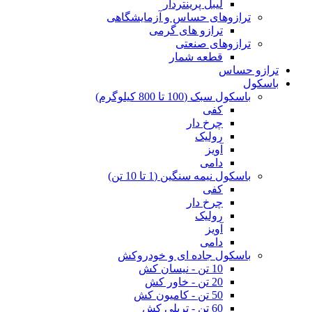
لیبل پرینتردار
ترازوهای حساس و آزمایشگاهی
ترازو های گرمی
ترازوهای صنعتی
قطعه شمار
ترازو حساس
باسکول
باسکول سبک (100 تا 800 کیلوگرم)
کفی
چرخ دار
رولیک
آویز
دامی
باسکول نیمه سنگین (1 تا 10 تن)
کفی
چرخ دار
رولیک
آویز
دامی
باسکول جاده ای و خودروکش
10 تن - نیسان کش
20 تن - خاور کش
50 تن - کامیون کش
60 تن - تریلی کش