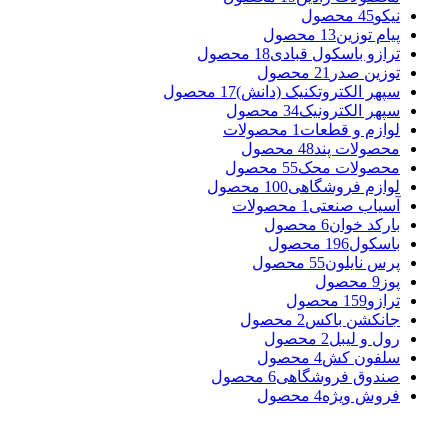
نیکو
45 محصول
پیام توزین
13 محصول
ترازو باسکول قبادی
18 محصول
توزین صدر
21 محصول
سپهر الکتروتکنیک (دانش)
17 محصول
سپهر الکترونیک
34 محصول
لوازم و قطعات
1 محصولات
محصولات پند
48 محصول
محصولات محک
55 محصول
لوازم فروشگاهی
100 محصول
آسیاب صنعتی
1 محصولات
بارکد خوان
6 محصول
باسکول
196 محصول
پرس نایلون
55 محصول
پوز
9 محصول
ترازو
159 محصول
جانکشن باکس
2 محصول
رول و لیبل
2 محصول
سلفون کش
4 محصول
صندوق فروشگاهی
6 محصول
فروش ویژه
4 محصول