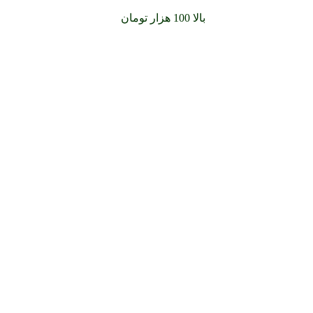
سفارشات خود را برای
بالا 100 هزار تومان
را با پیک رایگان تجربه کنید