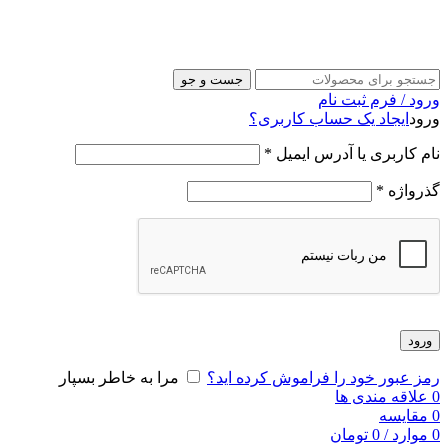
جست و جو
ورود / فرم ثبت نام
ورود
ایجاد یک حساب کاربری؟
نام کاربری یا آدرس ایمیل
*
گذرواژه
*
ورود
رمز عبور خود را فراموش کرده اید؟
مرا به خاطر بسپار
0
علاقه مندی ها
0
مقایسه
0
موارد
/
0
تومان