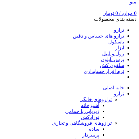
منو
0
موارد
/
0
تومان
دسته بندی محصولات
ترازو
ترازو های حساس و دقیق
باسکول
ابزار
رول و لیبل
پرس نایلون
سلفون کش
نرم افزار حسابداری
خانه اصلی
ترازو
ترازوهای خانگی
آشپزخانه
زیرپایی یا حمامی
نوزادکش
ترازوهای فروشگاهی و تجاری
ساده
پرینتردار