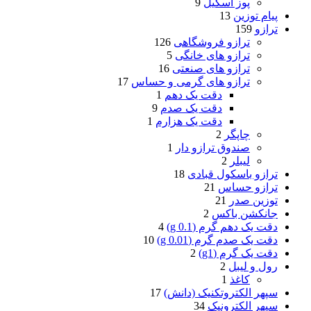
پوز اسکیل
9
پیام توزین
13
ترازو
159
ترازو فروشگاهی
126
ترازو های خانگی
5
ترازو های صنعتی
16
ترازو های گرمی و حساس
17
دقت یک دهم
1
دقت یک صدم
9
دقت یک هزارم
1
چاپگر
2
صندوق ترازو دار
1
لیبلر
2
ترازو باسکول قبادی
18
ترازو حساس
21
توزین صدر
21
جانکشن باکس
2
دقت یک دهم گرم (g 0.1)
4
دقت یک صدم گرم (g 0.01)
10
دقت یک گرم (g1)
2
رول و لیبل
2
کاغذ
1
سپهر الکتروتکنیک (دانش)
17
سپهر الکترونیک
34