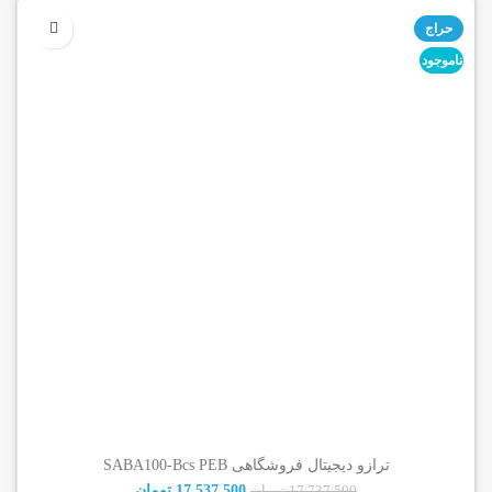
حراج
ناموجود
ترازو دیجیتال فروشگاهی SABA100-Bcs PEB
17,537,500
تومان
17,737,500
تومان