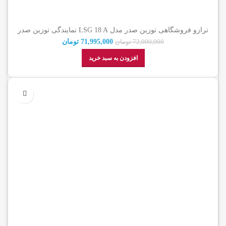
ترازو فروشگاهی توزین صدر مدل LSG 18 A نمایندگی توزین صدر
همراه گارانتی شرکتی
71,995,000
تومان
72,000,000
تومان
افزودن به سبد خرید