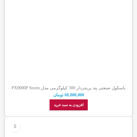
باسکول صنعتی پند پرینتردار 300 کیلوگرمی مدل PX9000P Storm
60,000,000
تومان
افزودن به سبد خرید