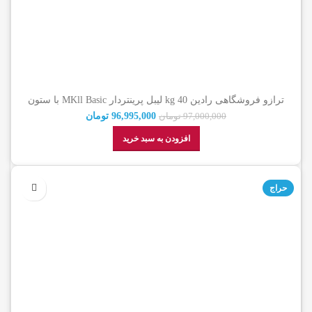
ترازو فروشگاهی رادین 40 kg لیبل پرینتردار MKll Basic با ستون
(گارانتی اصالت کالا)
96,995,000
تومان
97,000,000
تومان
افزودن به سبد خرید
حراج