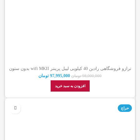
ترازو فروشگاهی رادین 40 کیلویی لیبل پرینتر wifi MKII بدون ستون
(گارانتی اصالت کالا)
97,995,000
تومان
98,000,000
تومان
افزودن به سبد خرید
حراج