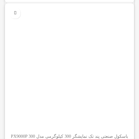
باسکول صنعتی پند تک نمایشگر 300 کیلوگرمی مدل PX9000P 300