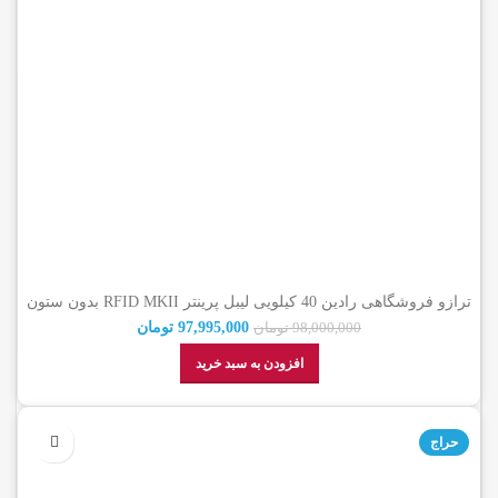
ترازو فروشگاهی رادین 40 کیلویی لیبل پرینتر RFID MKII بدون ستون
(گارانتی اصالت کالا)
97,995,000
تومان
98,000,000
تومان
افزودن به سبد خرید
حراج