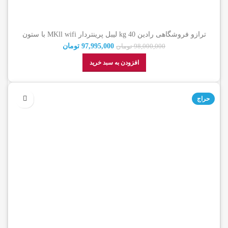
ترازو فروشگاهی رادین 40 kg لیبل پرینتردار MKll wifi با ستون
(گارانتی اصالت کالا)
97,995,000
تومان
98,000,000
تومان
افزودن به سبد خرید
حراج