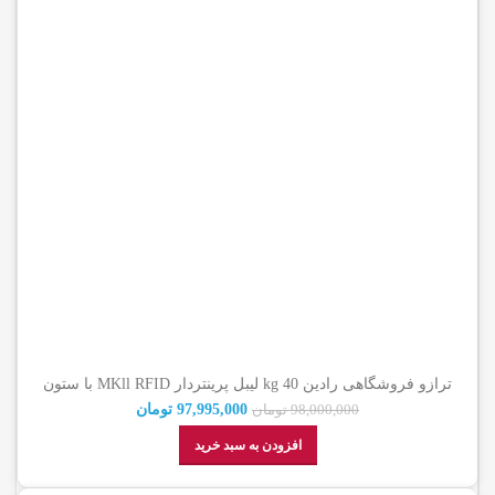
ترازو فروشگاهی رادین 40 kg لیبل پرینتردار MKll RFID با ستون
(گارانتی اصالت کالا)
97,995,000
تومان
98,000,000
تومان
افزودن به سبد خرید