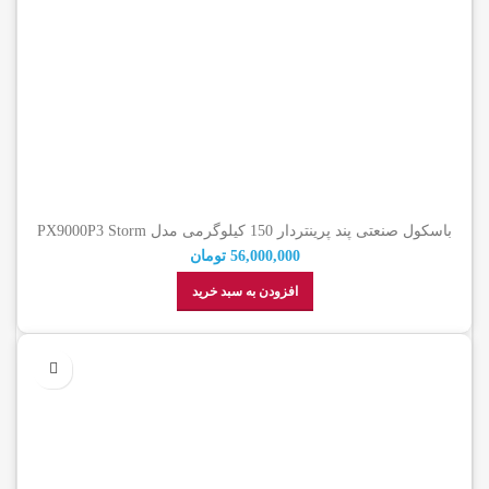
باسکول صنعتی پند پرینتردار 150 کیلوگرمی مدل PX9000P3 Storm
56,000,000
تومان
افزودن به سبد خرید