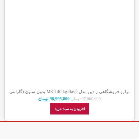
ترازو فروشگاهی رادین مدل MKll 40 kg Basic بدون ستون (گارانتی
اصالت کالا)
96,995,000
تومان
97,000,000
تومان
افزودن به سبد خرید