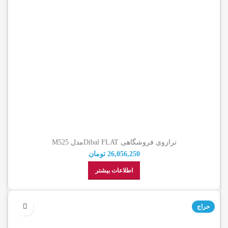
ترازوی فروشگاهی Dibal FLATمدل M525
26,056,250
تومان
اطلاعات بیشتر
حراج