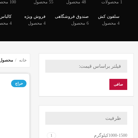
1 محصولات
48 محصول
55 محصول
100 محصول
سلفون کش
صندوق فروشگاهی
فروش ویژه
کالباس 
4 محصول
6 محصول
4 محصول
4 محصول
خانه
محصول 
فیلتر براساس قیمت:
حراج
صافی
ظرفیت
1000-1500کیلوگرم
1