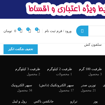
0
0
0
ورود / فرم ثبت نام
0
تومان
سلفون کش
تخفیف شگفت انگیز
ظرفیت 100 گرم
ظرفیت 2 کیلوگرم
ظرفیت 3 کیلوگرم
3 محصول
1 محصولات
2 محصول
ی
توزین صدر
سپهر الکتروتکنیک (دانش)
سپهر الکترونیک
21 محصول
17 محصول
34 محصول
پوز
ترازو
جانکشن باکس
رول و لیبل