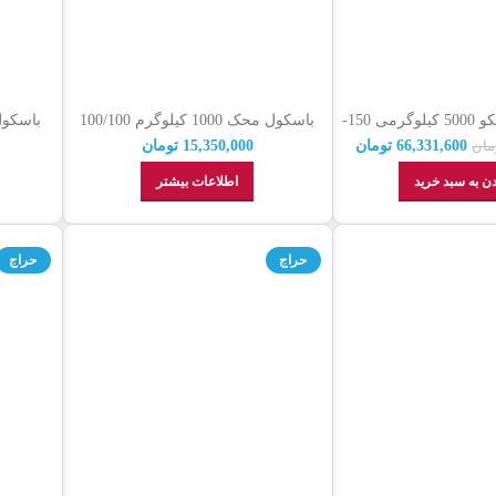
باسکول کفی نیکو 5000 کیلوگرمی 150-
باسکول محک 1000 کیلوگرم 100/100
دسل (نمایندگی رسمی +
66,331,600
تومان
15,350,000
تومان
مان
گارانتی)
ن به سبد خرید
اطلاعات بیشتر
حراج
حراج