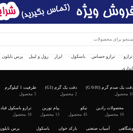
ترازو
ترازو حساس
باسکول
ابزار
رول و لیبل
پرس نایلون
بداری
قت یک صدم گرم (G 0.01)
دقت یک گرم (G1)
ظرفیت 1 کیلوگرم
1 محصول
2 محصول
5 محصول
محصولات رادین
نیکو
پیام توزین
ترازو باسکول قباد
19 محصول
45 محصول
13 محصول
18 محصول
وشگاهی
آسیاب صنعتی
بارکد خوان
باسکول
پرس نایلون