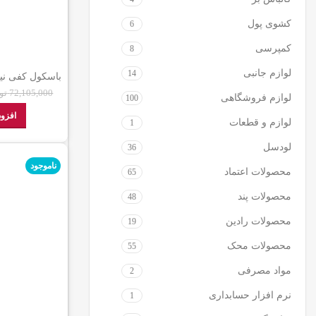
کشوی پول
6
کمپرسی
8
لوازم جانبی
14
150 چهارلو
72,105,000
تو
لوازم فروشگاهی
100
افزود
لوازم و قطعات
1
لودسل
36
ناموجود
محصولات اعتماد
65
محصولات پند
48
محصولات رادین
19
محصولات محک
55
مواد مصرفی
2
نرم افزار حسابداری
1