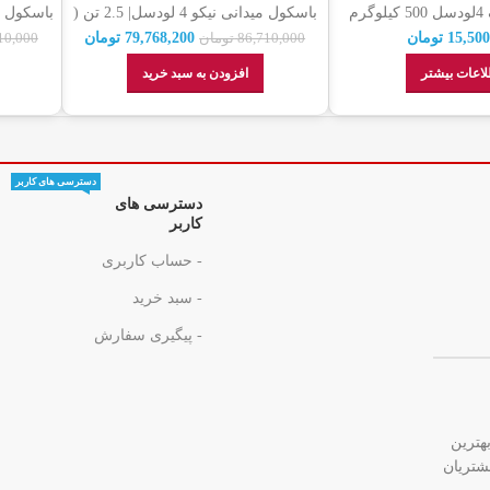
م
باسکول میدانی نیکو 4 لودسل| 2.5 تن (
2500 کیلو گرمی ) چرخدار دسته دار
نم
15,500
تومان
79,768,200
تومان
86,710,000
تومان
10,000
نمایندگی رسمی + گارانتی
لاعات بیشتر
افزودن به سبد خرید
دسترسی های کاربر
دسترسی های
کاربر
- حساب کاربری
- سبد خرید
- پیگیری سفارش
هترین
شتریان