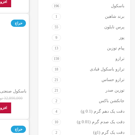
افزود
باسکول
196
برند شاهین
1
حراج
پرس نایلون
55
پوز
9
پیام توزین
13
ترازو
159
ترازو باسکول قبادی
18
ترازو حساس
21
توزین صدر
21
نمایندگی
32,890,000
تو
جانکشن باکس
2
افزود
دقت یک دهم گرم (g 0.1)
4
دقت یک صدم گرم (g 0.01)
10
حراج
دقت یک گرم (g1)
2