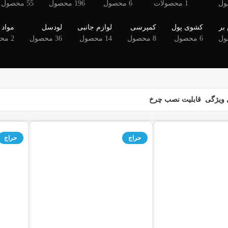
1 محصولات
6 محصول
196 محصول
55 محصول
بر
کشوی پول
کمپرسی
لوازم جانبی
لودسل
مواد
6 محصول
8 محصول
14 محصول
36 محصول
2 محصول
ویژگی
قابلیت نصب چرخ
حراج
حراج