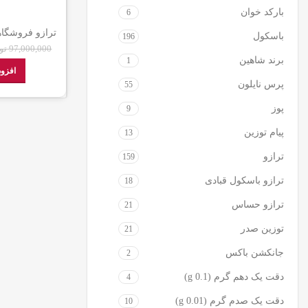
بارکد خوان
6
باسکول
196
g Basic
97,000,000
تو
برند شاهین
1
افزود
پرس نایلون
55
پوز
9
پیام توزین
13
ترازو
159
ترازو باسکول قبادی
18
ترازو حساس
21
توزین صدر
21
جانکشن باکس
2
دقت یک دهم گرم (g 0.1)
4
دقت یک صدم گرم (g 0.01)
10