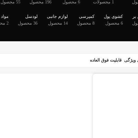
1 محصولات
6 محصول
196 محصول
55 محصول
بر
کشوی پول
کمپرسی
لوازم جانبی
لودسل
مواد
6 محصول
8 محصول
14 محصول
36 محصول
2 محصول
ویژگی
قابلیت فوق العاده