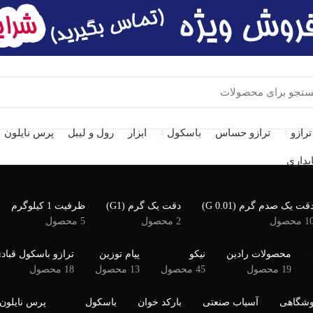
ترازو
ترازو حساس
باسکول
ابزار
رول و لیبل
پرس نایلون
بداری
قت یک صدم گرم (G 0.01)
دقت یک گرم (G1)
ظرفیت 1 کیلوگرم
1 محصول
2 محصول
5 محصول
محصولات رادین
نیکو
پیام توزین
ترازو باسکول قباد
19 محصول
45 محصول
13 محصول
18 محصول
وشگاهی
آسیاب صنعتی
بارکد خوان
باسکول
پرس نایلون