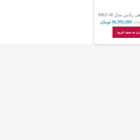
ترازو فروشگاهی رادین مدل MKll 40
k بدون ستون (گارانتی اصالت
96,995,000
تومان
مان
کالا)
ن به سبد خرید