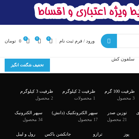
0
0
0
ورود / فرم ثبت نام
0
تومان
سلفون کش
تخفیف شگفت انگیز
ظرفیت 100 گرم
ظرفیت 2 کیلوگرم
ظرفیت 3 کیلوگرم
3 محصول
1 محصولات
2 محصول
ی
توزین صدر
سپهر الکتروتکنیک (دانش)
سپهر الکترونیک
21 محصول
17 محصول
34 محصول
پوز
ترازو
جانکشن باکس
رول و لیبل