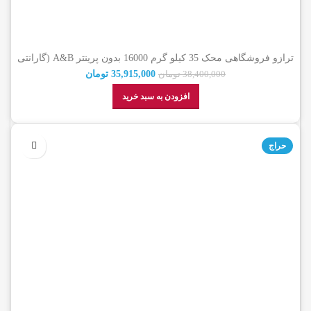
ترازو فروشگاهی محک 35 کیلو گرم 16000 بدون پرینتر A&B (گارانتی
اصالت کالا)
35,915,000
تومان
38,400,000
تومان
افزودن به سبد خرید
حراج