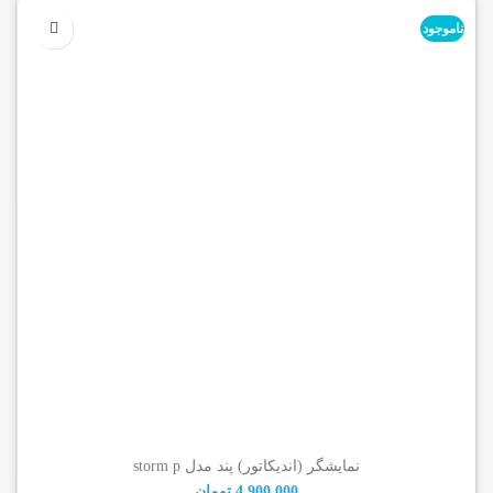
ناموجود
نمایشگر (اندیکاتور) پند مدل storm p
4,900,000
تومان