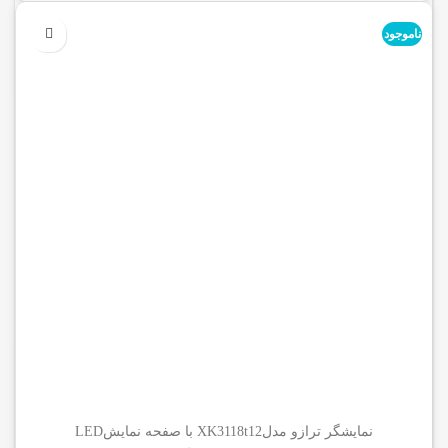
ناموجود
نمایشگر ترازو مدلXK3118t12 با صفحه نمایشLED