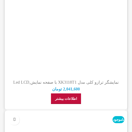
نمایشگر ترازو کلی مدل XK3118T1 با صفحه نمایش,Led LCD
2,041,600
تومان
اطلاعات بیشتر
ناموجود