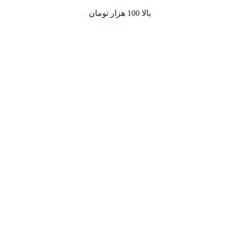
سفارشات خود را برای
بالا 100 هزار تومان
را با پیک رایگان تجربه کنید