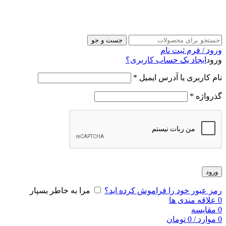
جست و جو
ورود / فرم ثبت نام
ورود
ایجاد یک حساب کاربری؟
نام کاربری یا آدرس ایمیل
*
گذرواژه
*
ورود
رمز عبور خود را فراموش کرده اید؟
مرا به خاطر بسپار
0
علاقه مندی ها
0
مقایسه
0
موارد
/
0
تومان