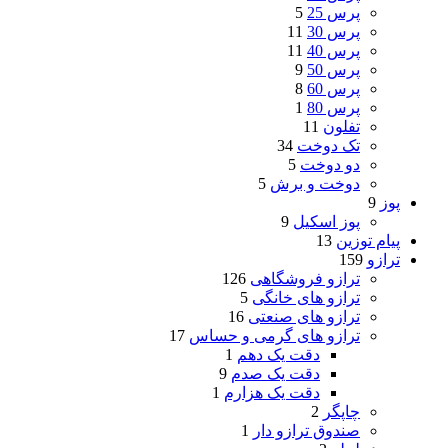
پرس 25
5
پرس 30
11
پرس 40
11
پرس 50
9
پرس 60
8
پرس 80
1
تفلون
11
تک دوخت
34
دو دوخت
5
دوخت و برش
5
پوز
9
پوز اسکیل
9
پیام توزین
13
ترازو
159
ترازو فروشگاهی
126
ترازو های خانگی
5
ترازو های صنعتی
16
ترازو های گرمی و حساس
17
دقت یک دهم
1
دقت یک صدم
9
دقت یک هزارم
1
چاپگر
2
صندوق ترازو دار
1