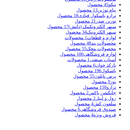
نیکو
45 محصول
پیام توزین
13 محصول
ترازو باسکول قبادی
18 محصول
توزین صدر
21 محصول
سپهر الکتروتکنیک (دانش)
17 محصول
سپهر الکترونیک
34 محصول
لوازم و قطعات
1 محصولات
محصولات پند
48 محصول
محصولات محک
55 محصول
لوازم فروشگاهی
100 محصول
آسیاب صنعتی
1 محصولات
بارکد خوان
6 محصول
باسکول
196 محصول
پرس نایلون
55 محصول
پوز
9 محصول
ترازو
159 محصول
جانکشن باکس
2 محصول
رول و لیبل
2 محصول
سلفون کش
4 محصول
صندوق فروشگاهی
6 محصول
فروش ویژه
4 محصول