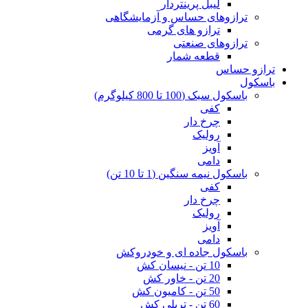
لیبل پرینتردار
ترازوهای حساس و آزمایشگاهی
ترازو های گرمی
ترازوهای صنعتی
قطعه شمار
ترازو حساس
باسکول
باسکول سبک (100 تا 800 کیلوگرم)
کفی
چرخ دار
رولیک
آویز
دامی
باسکول نیمه سنگین (1 تا 10 تن)
کفی
چرخ دار
رولیک
آویز
دامی
باسکول جاده ای و خودروکش
10 تن - نیسان کش
20 تن - خاور کش
50 تن - کامیون کش
60 تن - تریلی کش