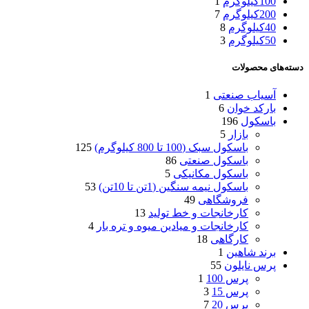
100کیلوگرم
1
200کیلوگرم
7
40کیلوگرم
8
50کیلوگرم
3
دسته‌های محصولات
آسیاب صنعتی
1
بارکد خوان
6
باسکول
196
بازار
5
باسکول سبک (100 تا 800 کیلوگرم)
125
باسکول صنعتی
86
باسکول مکانیکی
5
باسکول نیمه سنگین (1تن تا 10تن)
53
فروشگاهی
49
کارخانجات و خط تولید
13
کارخانجات و میادین میوه و تره بار
4
کارگاهی
18
برند شاهین
1
پرس نایلون
55
پرس 100
1
پرس 15
3
پرس 20
7