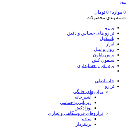
منو
0
موارد
/
0
تومان
دسته بندی محصولات
ترازو
ترازو های حساس و دقیق
باسکول
ابزار
رول و لیبل
پرس نایلون
سلفون کش
نرم افزار حسابداری
خانه اصلی
ترازو
ترازوهای خانگی
آشپزخانه
زیرپایی یا حمامی
نوزادکش
ترازوهای فروشگاهی و تجاری
ساده
پرینتردار